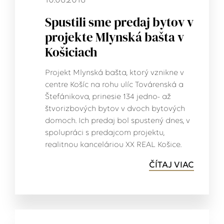
10.06.2016
Spustili sme predaj bytov v
projekte Mlynská bašta v
Košiciach
Projekt Mlynská bašta, ktorý vznikne v
centre Košíc na rohu ulíc Továrenská a
Štefánikova, prinesie 134 jedno- až
štvorizbových bytov v dvoch bytových
domoch. Ich predaj bol spustený dnes, v
spolupráci s predajcom projektu,
realitnou kanceláriou XX REAL Košice.
ČÍTAJ VIAC