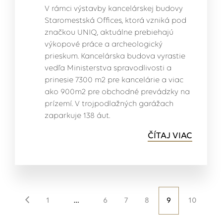
V rámci výstavby kancelárskej budovy
Staromestská Offices, ktorá vzniká pod
značkou UNIQ, aktuálne prebiehajú
výkopové práce a archeologický
prieskum. Kancelárska budova vyrastie
vedľa Ministerstva spravodlivosti a
prinesie 7300 m2 pre kancelárie a viac
ako 900m2 pre obchodné prevádzky na
prízemí. V trojpodlažných garážach
zaparkuje 138 áut.
ČÍTAJ VIAC
1
…
6
7
8
9
10