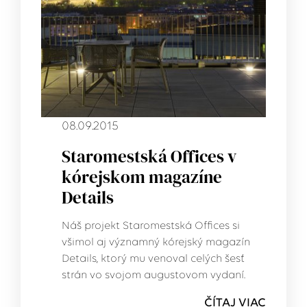
08.09.2015
Staromestská Offices v
kórejskom magazíne
Details
Náš projekt Staromestská Offices si
všimol aj významný kórejský magazín
Details, ktorý mu venoval celých šesť
strán vo svojom augustovom vydaní.
ČÍTAJ VIAC