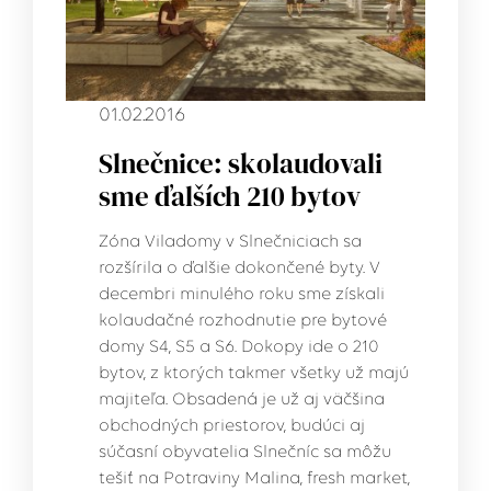
01.02.2016
Slnečnice: skolaudovali
sme ďalších 210 bytov
Zóna Viladomy v Slnečniciach sa
rozšírila o ďalšie dokončené byty. V
decembri minulého roku sme získali
kolaudačné rozhodnutie pre bytové
domy S4, S5 a S6. Dokopy ide o 210
bytov, z ktorých takmer všetky už majú
majiteľa. Obsadená je už aj väčšina
obchodných priestorov, budúci aj
súčasní obyvatelia Slnečníc sa môžu
tešiť na Potraviny Malina, fresh market,