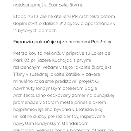
najdostupnejšiu časť celej štvrte.
Etapa AB1 z dielne ateliéru PMArchitekti potom
doplní štvrť o ďalších 912 bytov a apartmánov v
11 bytových domoch.
Expanzia pokračuje aj za hranicami Petržalky
Petržalkou to nekončí. V príprave sú Lakeside
Park 03 pri jazere Kuchajda s prvými
rezidenčnými vežami v tejto lokalite či projekt
Tíšiny v susednej lokalte Zátišie. V závere
minulého roka sme predstavili projekt Q
navrhnutý londýnskym ateliérom Bogle
Architects. Dlho očakávaný zámer na dunajskej
promenáde v Starom meste prinesie okrem
najprémiovejšieho bývania v Bratislave aj
unikátne služby pre rezidentov, inšpirované
najvyšším londýnskym štandardom -
súkromná wellness zóna s bazénom, fitness, co-