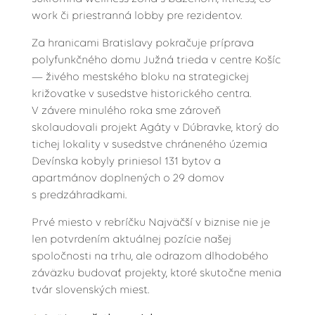
work či priestranná lobby pre rezidentov.
Za hranicami Bratislavy pokračuje príprava
polyfunkčného domu Južná trieda v centre Košíc
— živého mestského bloku na strategickej
križovatke v susedstve historického centra.
V závere minulého roka sme zároveň
skolaudovali projekt Agáty v Dúbravke, ktorý do
tichej lokality v susedstve chráneného územia
Devínska kobyly priniesol 131 bytov a
apartmánov doplnených o 29 domov
s predzáhradkami.
Prvé miesto v rebríčku Najväčší v biznise nie je
len potvrdením aktuálnej pozície našej
spoločnosti na trhu, ale odrazom dlhodobého
záväzku budovať projekty, ktoré skutočne menia
tvár slovenských miest.