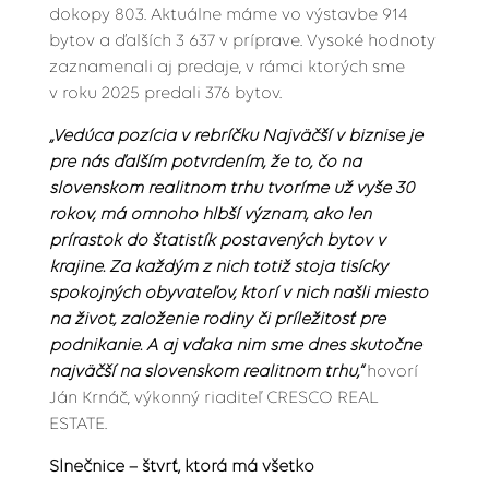
dokopy 803. Aktuálne máme vo výstavbe 914
bytov a ďalších 3 637 v príprave. Vysoké hodnoty
zaznamenali aj predaje, v rámci ktorých sme
v roku 2025 predali 376 bytov.
„Vedúca pozícia v rebríčku Najväčší v biznise je
pre nás ďalším potvrdením, že to, čo na
slovenskom realitnom trhu tvoríme už vyše 30
rokov, má omnoho hlbší význam, ako len
prírastok do štatistík postavených bytov v
krajine. Za každým z nich totiž stoja tisícky
spokojných obyvateľov, ktorí v nich našli miesto
na život, založenie rodiny či príležitosť pre
podnikanie. A aj vďaka nim sme dnes skutočne
najväčší na slovenskom realitnom trhu,“
hovorí
Ján Krnáč, výkonný riaditeľ CRESCO REAL
ESTATE.
Slnečnice – štvrť, ktorá má všetko