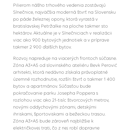
Pilierom nášho trhového vedenia zostávajú
Slnečnice, najväčšia moderná štvrť na Slovensku
po páde železnej opony, ktorá vyrastá v
bratislavskej Petržalke na ploche takmer sto
hektárov. Aktuálne je v Slnečniciach v realizácii
viac ako 900 bytových jednotiek a v príprave
takmer 2 900 ďalších bytov.
Rozvoj napreduje na viacerých frontoch súčasne.
Zóna A3+A5 od slovinského ateliéru Bevk Perović
arhitekti, ktorá nedávno získala právoplatné
územné rozhodnutie, rozšíri štvrť o takmer 1 400
bytov a apartmánov. Súčasťou bude
pokračovanie parku Josepha Poppera s
rozlohou viac ako 21-tisíc štvorcových metrov,
novými oddychovými zónami, detskými
ihriskami, športoviskami a bežeckou trasou.
Zóna A3+A5 bude zároveň najbližšie k
električkovej trati, čo z nej robí dopravne