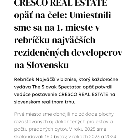
CRESCO REAL ESTATE
opäť na čele: Umiestnili
sme sa na 1. mieste v
rebríčku najväčších
rezidenčných developerov
na Slovensku
​​​​​​​Rebríček Najväčší v biznise, ktorý každoročne
vydáva The Slovak Spectator, opäť potvrdil
vedúce postavenie CRESCO REAL ESTATE na
slovenskom realitnom trhu.
Prvé miesto sme obhájili na základe plochy
rozostavaných aj dokončených projektov a
počtu predaných bytov. V roku 2025 sme
skolaudovali 160 bytov, v rokoch 2023 a 2024