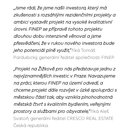
„Jsme rádi, že jsme našli investora, který má
zkušenosti s rozsáhlými rezidenčními projekty a
ambici vystavět projekt na vysoké kvalitativní
úrovni. FINEP se přípravě tohoto projektu
dlouhou dobu intenzivně věnoval a jsme
přesvědčeni, že v rukou nového investora bude
jeho potenciál plně využit,“
říká Tomáš
Pardubický, generální ředitel společnosti FINEP.
„Projekt na Žižkově pro nás představuje jednu z
nejvýznamnějších investic v Praze. Navazujeme
na práci, kterou FINEP na území odvedl, a
chceme projekt dále rozvíjet v úzké spolupráci s
městskou částí tak, aby vznikla plnohodnotná
městská čtvrť s kvalitním bydlením, veřejnými
prostory a službami pro obyvatele,“
říká Aleš
Svatoň, generální ředitel CRESCO REAL ESTATE
Česká republika.