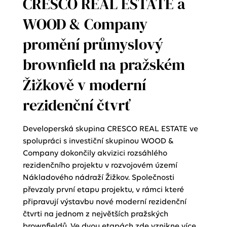
CRESCO REAL ESTATE a
WOOD & Company
promění průmyslový
brownfield na pražském
Žižkově v moderní
rezidenční čtvrť
Developerská skupina CRESCO REAL ESTATE ve
spolupráci s investiční skupinou WOOD &
Company dokončily akvizici rozsáhlého
rezidenčního projektu v rozvojovém území
Nákladového nádraží Žižkov. Společnosti
převzaly první etapu projektu, v rámci které
připravují výstavbu nové moderní rezidenční
čtvrti na jednom z největších pražských
brownfieldů. Ve dvou etapách zde vznikne více