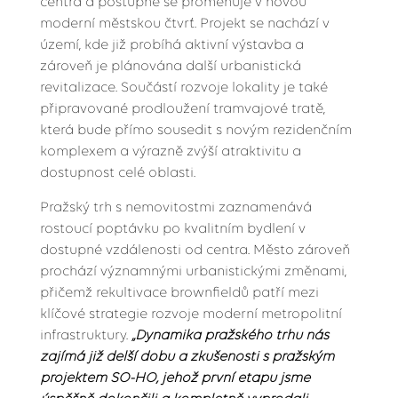
centra a postupně se proměňuje v novou
moderní městskou čtvrť. Projekt se nachází v
území, kde již probíhá aktivní výstavba a
zároveň je plánována další urbanistická
revitalizace. Součástí rozvoje lokality je také
připravované prodloužení tramvajové tratě,
která bude přímo sousedit s novým rezidenčním
komplexem a výrazně zvýší atraktivitu a
dostupnost celé oblasti.
Pražský trh s nemovitostmi zaznamenává
rostoucí poptávku po kvalitním bydlení v
dostupné vzdálenosti od centra. Město zároveň
prochází významnými urbanistickými změnami,
přičemž rekultivace brownfieldů patří mezi
klíčové strategie rozvoje moderní metropolitní
infrastruktury.
„Dynamika pražského trhu nás
zajímá již delší dobu a zkušenosti s pražským
projektem SO-HO, jehož první etapu jsme