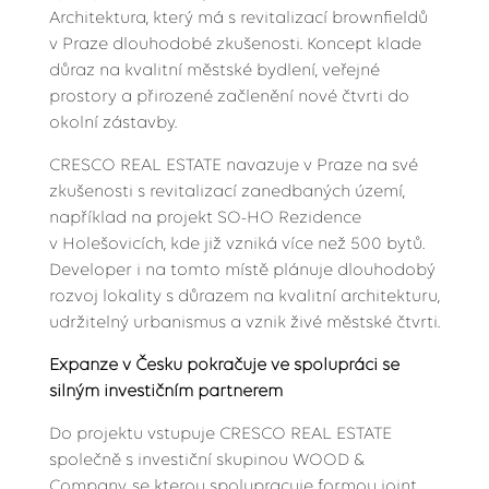
Architektura, který má s revitalizací brownfieldů
v Praze dlouhodobé zkušenosti. Koncept klade
důraz na kvalitní městské bydlení, veřejné
prostory a přirozené začlenění nové čtvrti do
okolní zástavby.
CRESCO REAL ESTATE navazuje v Praze na své
zkušenosti s revitalizací zanedbaných území,
například na projekt SO-HO Rezidence
v Holešovicích, kde již vzniká více než 500 bytů.
Developer i na tomto místě plánuje dlouhodobý
rozvoj lokality s důrazem na kvalitní architekturu,
udržitelný urbanismus a vznik živé městské čtvrti.
Expanze v Česku pokračuje ve spolupráci se
silným investičním partnerem
Do projektu vstupuje CRESCO REAL ESTATE
společně s investiční skupinou WOOD &
Company, se kterou spolupracuje formou joint