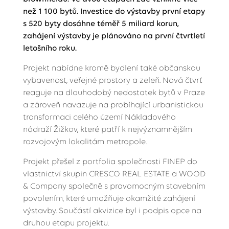
než 1 100 bytů. Investice do výstavby první etapy
s 520 byty dosáhne téměř 5 miliard korun,
zahájení výstavby je plánováno na první čtvrtletí
letošního roku.
Projekt nabídne kromě bydlení také občanskou
vybavenost, veřejné prostory a zeleň. Nová čtvrť
reaguje na dlouhodobý nedostatek bytů v Praze
a zároveň navazuje na probíhající urbanistickou
transformaci celého území Nákladového
nádraží Žižkov, které patří k nejvýznamnějším
rozvojovým lokalitám metropole.
Projekt přešel z portfolia společnosti FINEP do
vlastnictví skupin CRESCO REAL ESTATE a WOOD
& Company společně s pravomocným stavebním
povolením, které umožňuje okamžité zahájení
výstavby. Součástí akvizice byl i podpis opce na
druhou etapu projektu.