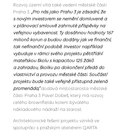
Rozvoj území vítá také vedení městské části
Praha 3.
„Pro nás jako Prahu 3 je zásadní, že
s novým investorem se nemění domluvené a
v plánovací smlouvě zahrnuté příspěvky na
veřejnou vybavenost. Ty dosáhnou hodnoty 167
milionů korun a budou dodány jak ve finanční,
tak nefinanční podobě. Investor například
vybuduje v rámci svého projektu pětitřídní
mateřskou školu s kapacitou 125 žáků
a zahradou, školku po dokončení předá do
vlastnictví a provozu městské části. Součástí
projektu bude také veřejně přístupná zelená
promenáda,“
dodává místostarosta městské
části Praha 3 Pavel Dobeš, který má rozvoj
celého brownfieldu kolem bývalého
nákladového nádraží na starost.
Architektonické řešení projektu vzniká ve
spolupráci s pražským ateliérem QARTA